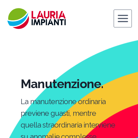
Salta
al
contenuto
Manutenzione.
La manutenzione ordinaria
previene guasti, mentre
quella straordinaria interviene
su anomalie complesse,